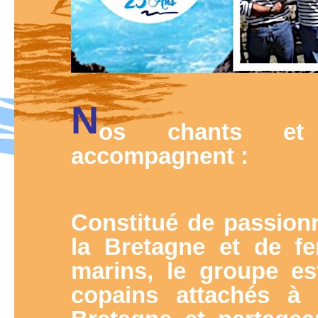
N
os chants et
accompagnent :
Constitué de passion
la Bretagne et de f
marins, le groupe e
copains attachés à 