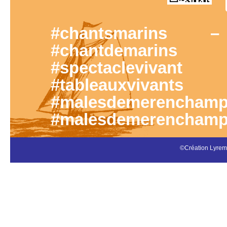
#chantsmarins 
#chantdemarins
#spectacleviva
#tableauxvivan
#malesdemerenc
#malesdemerenchamp
©Création Lyre