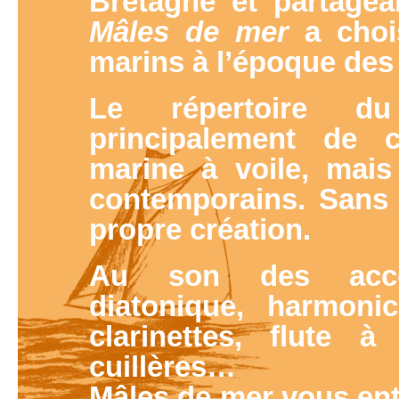
Bretagne et partage
Mâles de mer
a chois
marins à l’époque des 
Le répertoire 
principalement de c
marine à voile, mais
contemporains. Sans 
propre création.
Au son des acco
diatonique, harmonic
clarinettes, flute 
cuillères…
Mâles de mer vous ent