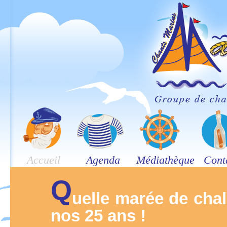
Accueil
Agenda
Médiathèque
Cont
Q
uelle marée de chal
nos 25 ans !