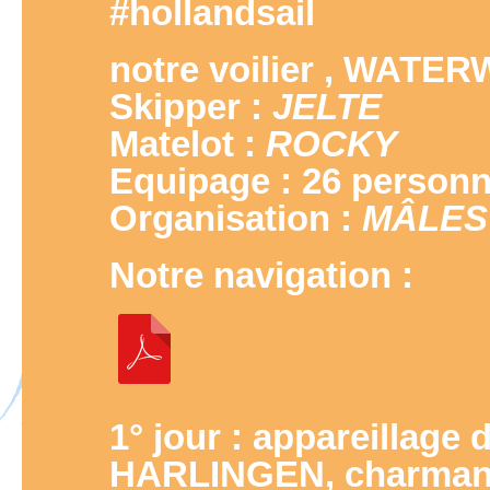
#hollandsail
notre voilier ,
WATER
Skipper :
JELTE
Matelot :
ROCKY
Equipage : 26 personn
Organisation :
MÂLES
Notre navigation :
1° jour : appareillag
HARLINGEN, charmant 