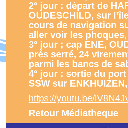
2° jour : départ de H
OUDESCHILD, sur l’îl
cours de navigation s
aller voir les phoques
3° jour ; cap ENE, 
prés serré, 24 vireme
parmi les bancs de sab
4° jour : sortie du po
SSW sur ENKHUIZEN, 1
https://youtu.be/lV8N4
Retour Médiatheque